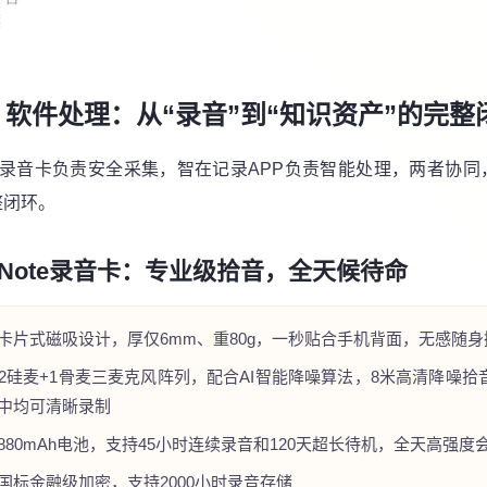
+ 软件处理：从“录音”到“知识资产”的完整
Note录音卡负责安全采集，智在记录APP负责智能处理，两者协同
整闭环。
beNote录音卡：专业级拾音，全天候待命
卡片式磁吸设计，厚仅6mm、重80g，一秒贴合手机背面，无感随身
2硅麦+1骨麦三麦克风阵列，配合AI智能降噪算法，8米高清降噪拾
中均可清晰录制
880mAh电池，支持45小时连续录音和120天超长待机，全天高强度
国标金融级加密，支持2000小时录音存储