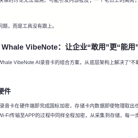
决策的讨论无法追溯，可能引发内部扯皮；一个老员工的离岗
问题，而是工具没有跟上。
+
Whale VibeNote
：
让企业“敢用”更“能用
Whale VibeNote
AI录音卡的组合方案，从底层架构上解决了“不敢
硬件
录音卡在硬件端即完成国标加密，存储卡内数据即使物理取出
Wi-Fi传输至APP的过程中同样全程加密，从采集到存储，每一