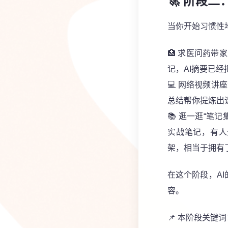
🚀 阶段
当你开始习惯性
🏥
求医问药
带家
记，AI摘要已经
💻
网络视频讲座
总结帮你提炼出
📚
逛一逛“笔记
实战笔记，有人
架，相当于拥有
在这个阶段，A
容。
📌 本阶段关