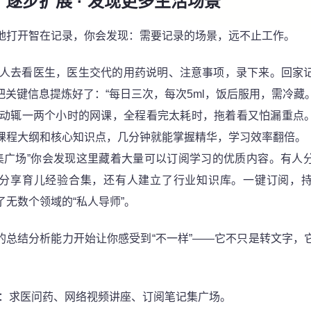
二：逐步扩展 · 发现更多生活场景
地打开智在记录，你会发现：需要记录的场景，远不止工作。
人去看医生，医生交代的用药说明、注意事项，录下来。回家
把关键信息提炼好了：“每日三次，每次5ml，饭后服用，需冷藏。
动辄一两个小时的网课，全程看完太耗时，拖着看又怕漏重点。
课程大纲和核心知识点，几分钟就能掌握精华，学习效率翻倍。
集广场”
你会发现这里藏着大量可以订阅学习的优质内容。有人
分享育儿经验合集，还有人建立了行业知识库。一键订阅，
了无数个领域的“私人导师”。
I的总结分析能力开始让你感受到“不一样”——它不只是转文字，
键词：求医问药、网络视频讲座、订阅笔记集广场。