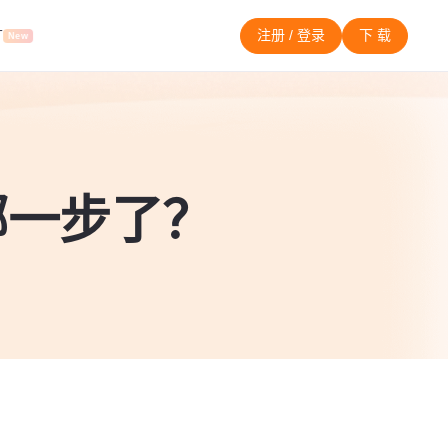
T
注册 / 登录
下 载
New
哪一步了？