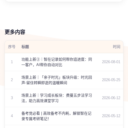
更多内容
序号
标题
时间
功能上新②｜智在记录如何帮你追进度：同
1
2026-08-01
一客户，AI帮你自动对比
场景上新｜「亲子时光」板块升级：时光回
2
2026-05-25
声-留住转瞬即逝的温暖瞬间
场景上新｜学习成长板块：费曼五步法学习
3
2026-06-12
法，助力高效课堂学习
备考党必看 | 高效备考不内耗，解锁智在记
4
2026-05-12
录专属考研笔记！