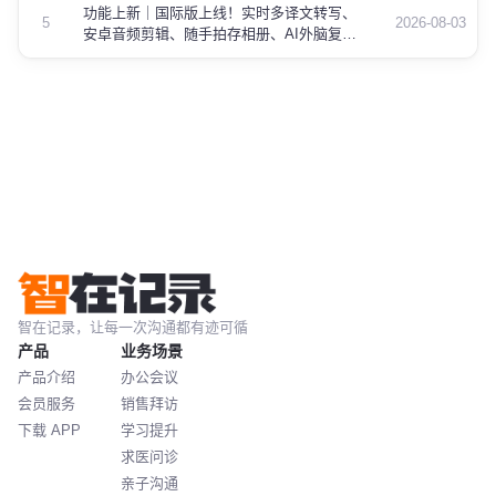
功能上新｜国际版上线！实时多译文转写、
5
2026-08-03
安卓音频剪辑、随手拍存相册、AI外脑复
制……六项更新来了
智在记录，让每一次沟通都有迹可循
产品
业务场景
产品介绍
办公会议
会员服务
销售拜访
下载 APP
学习提升
求医问诊
亲子沟通