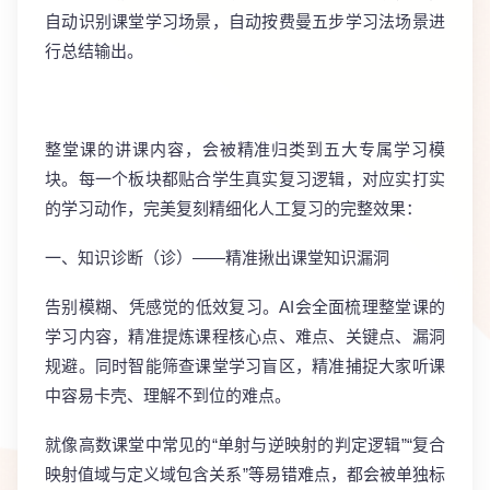
自动识别课堂学习场景
，自动按费曼五步学习法场景进
行总结输出。
整堂课的讲课内容，会被精准归类到五大专属学习模
块。每一个板块都贴合学生真实复习逻辑，对应实打实
的学习动作，完美复刻精细化人工复习的完整效果：
一、知识诊断（诊）——精准揪出课堂知识漏洞
告别模糊、凭感觉的低效复习。AI会全面梳理整堂课的
学习内容，精准提炼课程
核心点、难点、关键点、漏洞
规避
。同时智能筛查课堂学习盲区，精准捕捉大家听课
中容易卡壳、理解不到位的难点。
就像高数课堂中常见的“单射与逆映射的判定逻辑”“复合
映射值域与定义域包含关系”等易错难点，都会被单独标