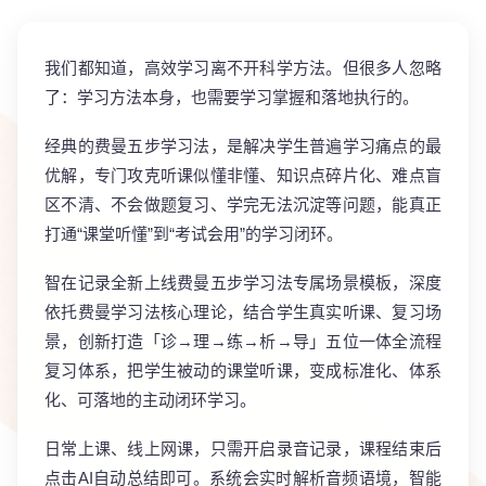
我们都知道，高效学习离不开科学方法。但很多人忽略
了：
学习方法本身，也需要学习掌握和落地执行的
。
经典的费曼五步学习法，是解决学生普遍学习痛点的最
优解，专门攻克
听课似懂非懂、知识点碎片化、难点盲
区不清、不会做题复习、学完无法沉淀
等问题，能真正
打通“课堂听懂”到“考试会用”的学习闭环。
智在记录全新上线费曼五步学习法专属场景模板，
深度
依托费曼学习法核心理论，结合学生真实听课、复习场
景，创新打造
「诊→理→练→析→导」五位一体全流程
复习体系
，把学生被动的课堂听课，变成标准化、体系
化、可落地的主动闭环学习。
日常上课、线上网课，只需开启录音记录，课程结束后
点击AI自动总结即可。系统会实时解析音频语境，
智能