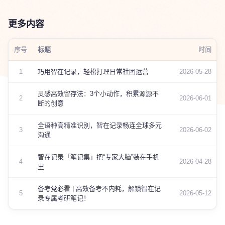
更多内容
序号
标题
时间
1
巧用智在记录，轻松打理日常社团运营
2026-05-28
灵感高效留存法：3个小动作，积累源源不
2
2026-06-01
断的创意
全语种高精准识别，智在记录畅连全球多元
3
2026-06-02
沟通
智在记录「笔记集」把“专家大脑”装在手机
4
2026-04-28
里
备考党必看 | 高效备考不内耗，解锁智在记
5
2026-05-12
录专属考研笔记！